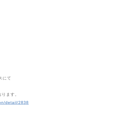
スにて
おります。
on/detail/2838