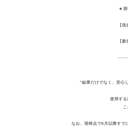
■ 
【現
【新
───
“結果だけでなく、安心
使用する
こ
なお、現時点で6月以降すで