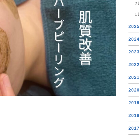
2
1
202
202
202
202
202
202
201
201
201