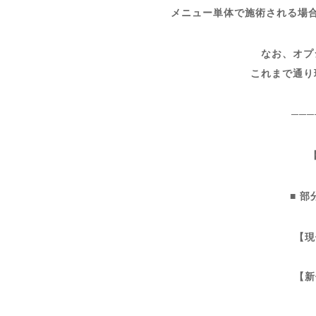
メニュー単体で施術される場
なお、オプ
これまで通り
───
■ 部
【現
【新