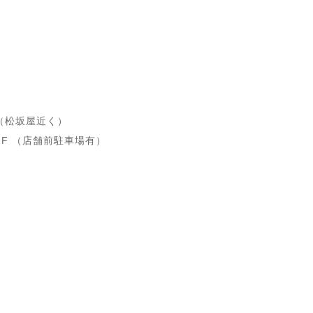
4F（松坂屋近く）
 1F （店舗前駐車場有）