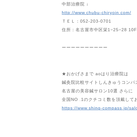
中部治療院 ↓
http://www.chubu-chiryoin.com/
ＴＥＬ：052-203-0701
住所：名古屋市中区栄1−25−28 10F
ーーーーーーーーーー
★おかげさまで aoはり治療院は
鍼灸院比較サイトしんきゅうコンパ
名古屋の美容鍼サロン10選 さらに
全国NO .1のクチコミ数を頂戴して
https://www.shinq-compass.jp/sal