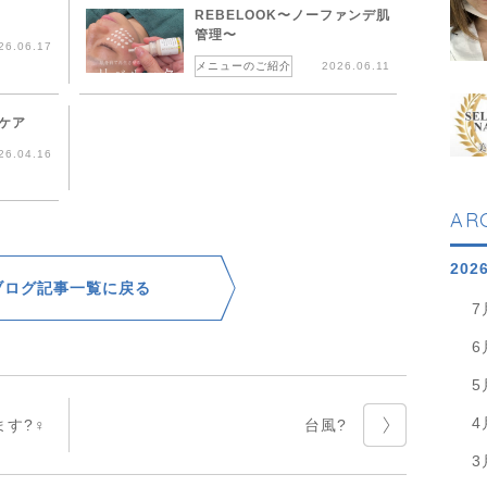
鍼
REBELOOK〜ノーファンデ肌
管理〜
26.06.17
メニューのご紹介
2026.06.11
ケア
26.04.16
AR
202
ブログ記事一覧に戻る
7
6
5
4
?‍♀️
台風?
3