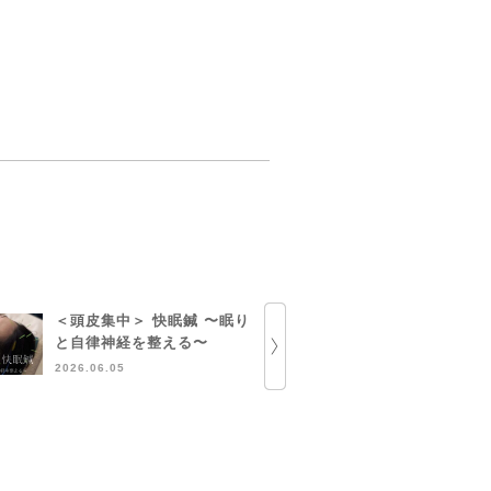
＜頭皮集中＞ 快眠鍼 〜眠り
部分ハーブ
と自律神経を整える〜
定のお知ら
2026.06.05
2026.05.13