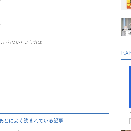
！?
?
わからないという方は
RA
あとによく読まれている記事