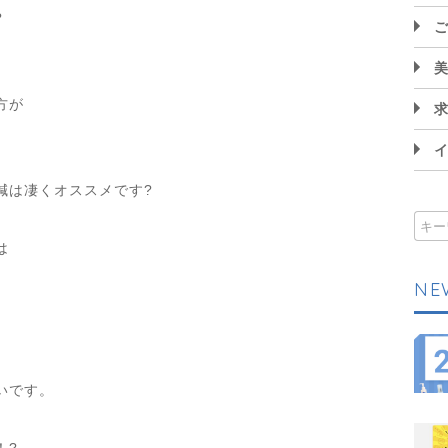
?
方が
鍼は凄くオススメです?
は
NE
いです。