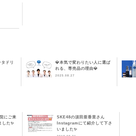
ンタドリ
💎本気で変わりたい人に選ば
れる、専売品の理由💎
2025.08.27
本院にご来
SKE48の須田亜香里さん
ました✨
Instagramにて紹介して下さ
いました✨