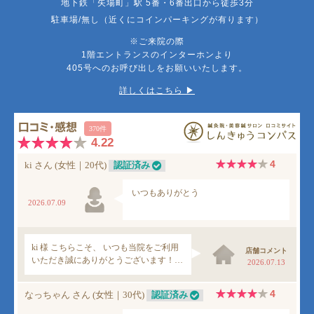
地下鉄「矢場町」駅 5番・6番出口から徒歩3分
駐車場/無し（近くにコインパーキングが有ります）
※ご来院の際
1階エントランスのインターホンより
405号へのお呼び出しをお願いいたします。
詳しくはこちら ▶︎