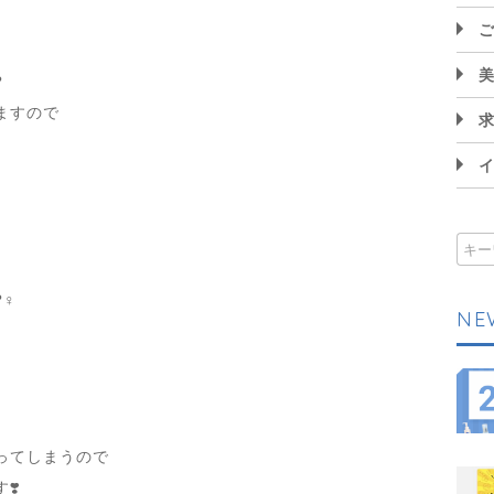
?
ますので
♀️
NE
ってしまうので
❣️