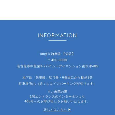
INFORMATION
aoはり治療院 【栄院】
〒460-0008
名古屋市中区栄3-27-7 シーアイマンション南大津405
地下鉄「矢場町」駅 5番・6番出口から徒歩3分
駐車場/無し（近くにコインパーキングが有ります）
※ご来院の際
1階エントランスのインターホンより
405号へのお呼び出しをお願いいたします。
詳しくはこちら ▶︎