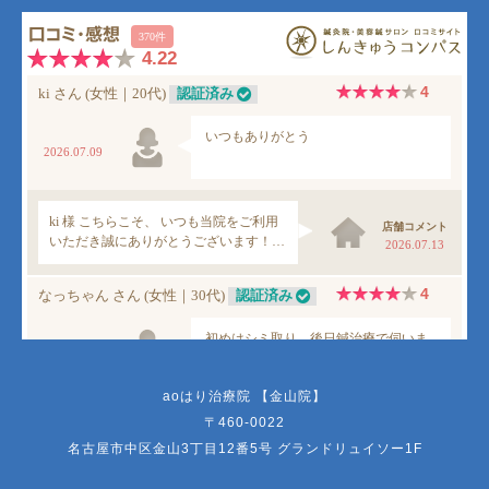
aoはり治療院 【金山院】
〒460-0022
名古屋市中区金山3丁目12番5号 グランドリュイソー1F