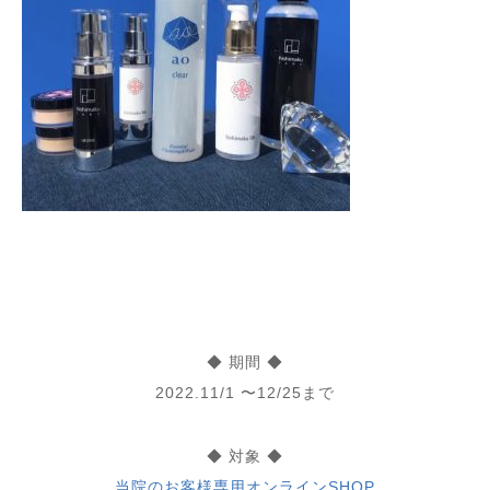
⁡
◆ 期間 ◆
2022.11/1 〜12/25まで
◆ 対象 ◆
当院のお客様専用オンラインSHOP