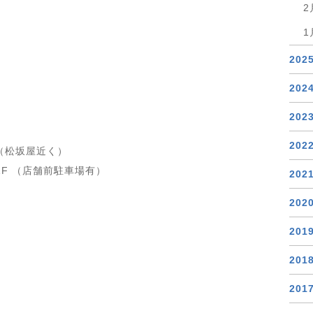
2
1
202
202
202
202
4F（松坂屋近く）
 1F （店舗前駐車場有）
202
202
201
201
201