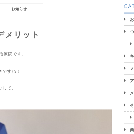
CA
お知らせ
デメリット
り治療院です。
さですね！
りして、
。