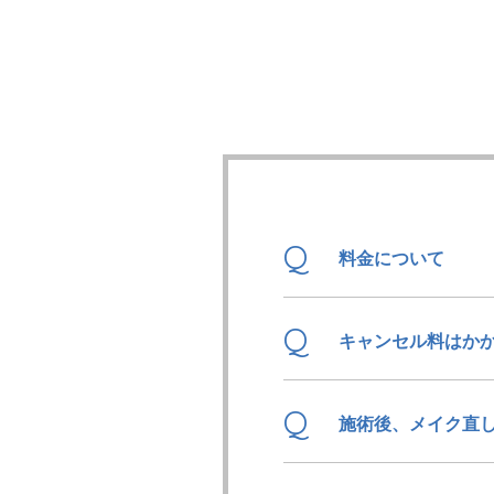
Q
料金について
Q
キャンセル料はか
Q
施術後、メイク直