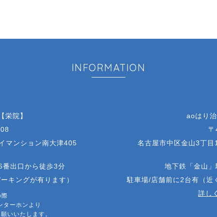
INFORMATION
 【栄院】
aoはり
08
〒
アイマンション南大津405
名古屋市中区金山3丁目1
6番出口から徒歩3分
地下鉄「金山」
パーキングが有ります）
駐車場/店舗前に2台有（
詳しく
の際
ンターホンより
お願いいたします。