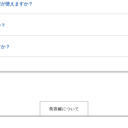
何が使えますか？
か？
すか？
美容鍼について