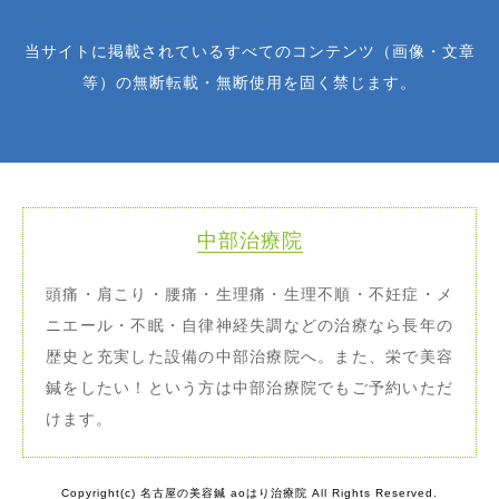
当サイトに掲載されているすべてのコンテンツ（画像・文章
等）の無断転載・無断使用を固く禁じます。
中部治療院
頭痛・肩こり・腰痛・生理痛・生理不順・不妊症・メ
ニエール・不眠・自律神経失調などの治療なら長年の
歴史と充実した設備の中部治療院へ。また、栄で美容
鍼をしたい！という方は中部治療院でもご予約いただ
けます。
Copyright(c) 名古屋の美容鍼 aoはり治療院 All Rights Reserved.