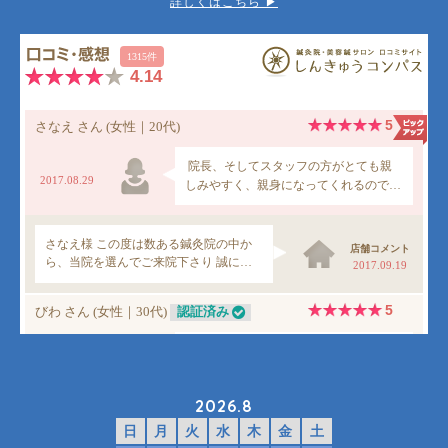
詳しくはこちら ▶︎
2026.8
日
月
火
水
木
金
土