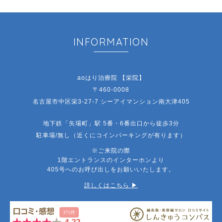
INFORMATION
aoはり治療院 【栄院】
〒460-0008
名古屋市中区栄3-27-7 シーアイマンション南大津405
地下鉄「矢場町」駅 5番・6番出口から徒歩3分
駐車場/無し（近くにコインパーキングが有ります）
※ご来院の際
1階エントランスのインターホンより
405号へのお呼び出しをお願いいたします。
詳しくはこちら ▶︎