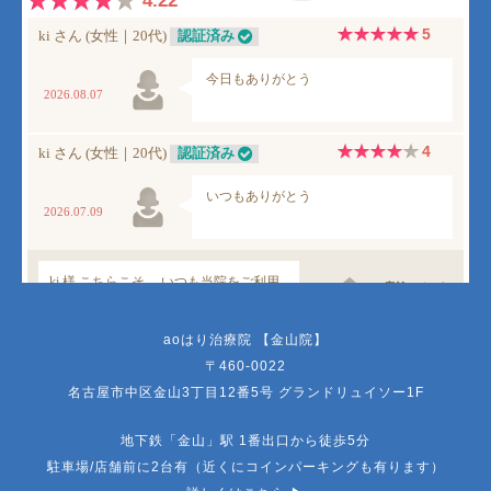
aoはり治療院 【金山院】
〒460-0022
名古屋市中区金山3丁目12番5号 グランドリュイソー1F
地下鉄「金山」駅 1番出口から徒歩5分
駐車場/店舗前に2台有（近くにコインパーキングも有ります）