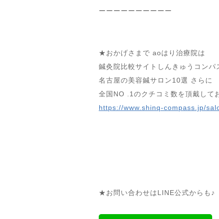
ーーーーーーーーーー
★おかげさまで aoはり治療院は
鍼灸院比較サイトしんきゅうコンパ
名古屋の美容鍼サロン10選 さらに
全国NO .1のクチコミ数を頂戴して
https://www.shinq-compass.jp/sal
★お問い合わせはLINE公式からも♪