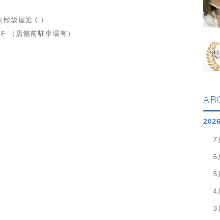
4F（松坂屋近く）
 1F （店舗前駐車場有）
AR
202
7
6
5
4
3