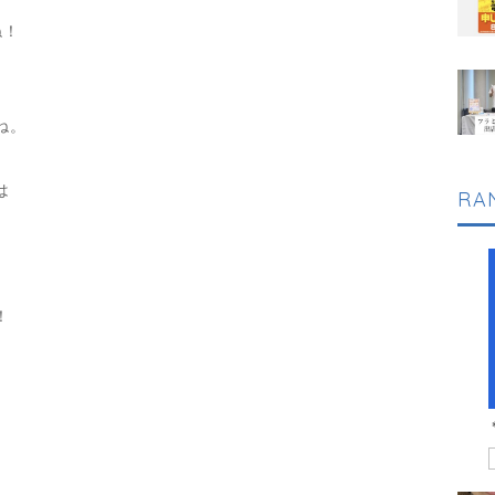
ね！
ね。
は
RA
！