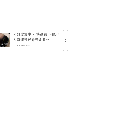
＜頭皮集中＞ 快眠鍼 〜眠り
部分ハーブ
と自律神経を整える〜
定のお知ら
2026.06.05
2026.05.13