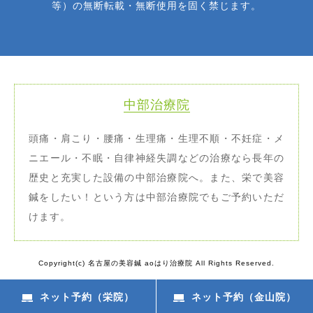
等）の無断転載・無断使用を固く禁じます。
中部治療院
頭痛・肩こり・腰痛・生理痛・生理不順・不妊症・メ
ニエール・不眠・自律神経失調などの治療なら長年の
歴史と充実した設備の中部治療院へ。また、栄で美容
鍼をしたい！という方は中部治療院でもご予約いただ
けます。
Copyright(c) 名古屋の美容鍼 aoはり治療院 All Rights Reserved.
ネット予約（栄院）
ネット予約（金山院）