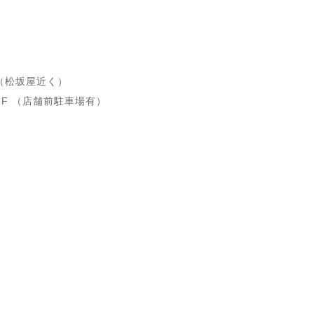
4F（松坂屋近く）
 1F （店舗前駐車場有）