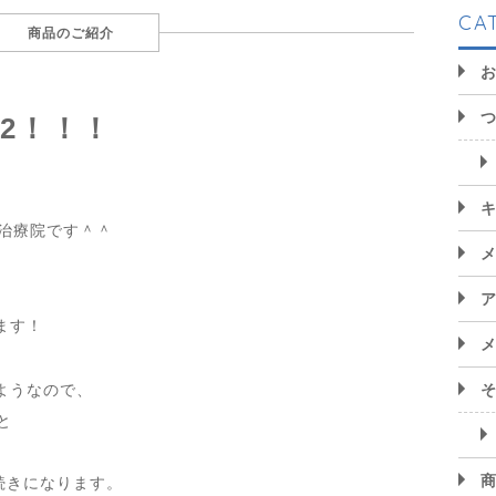
CA
商品のご紹介
の2！！！
り治療院です＾＾
ます！
ようなので、
と
続きになります。