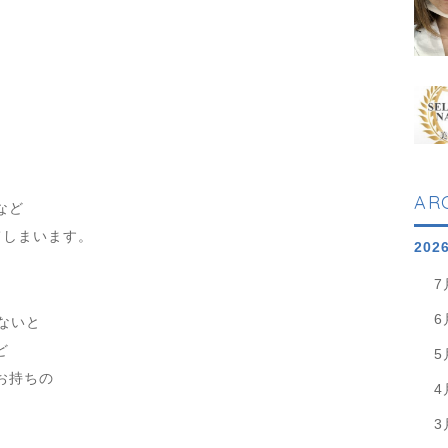
、
AR
など
てしまいます。
202
7
6
ないと
ど
5
お持ちの
4
3