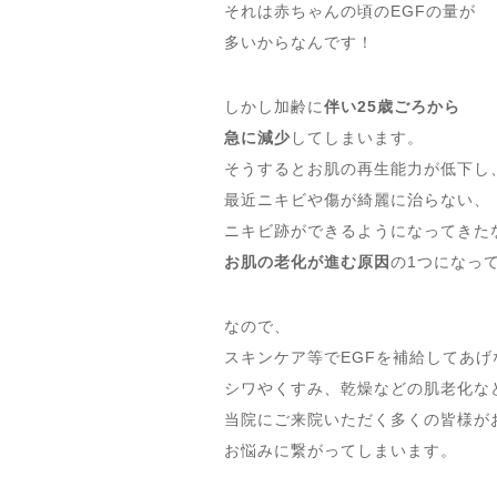
それは赤ちゃんの頃のEGFの量が
多いからなんです！
しかし加齢に
伴い25歳ごろから
急に減少
してしまいます。
そうするとお肌の再生能力が低下し
最近ニキビや傷が綺麗に治らない、
ニキビ跡ができるようになってきた
お肌の老化が進む原因
の1つになっ
なので、
スキンケア等でEGFを補給してあげ
シワやくすみ、乾燥などの肌老化な
当院にご来院いただく多くの皆様が
お悩みに繋がってしまいます。