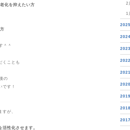
2
肌老化を抑えたい方
1
202
る方
202
す＾＾
202
202
だくことも
202
後の
202
いです！
201
201
ますが、
201
を活性化させます。