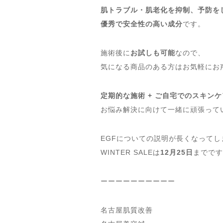
肌トラブル・肌老化を抑制、予防を
優秀で安全性の高い成分
です。
施術後に
お試しも可能
なので、
気になる商品のある方はお気軽にお
定期的な施術 + ご自宅でのスキンケ
お悩み解決に向けて一緒に頑張って
EGFについての説明が長くなってし
WINTER SALEは
12月25日
までです
ーーーーーーーーーー
名古屋肌質改善