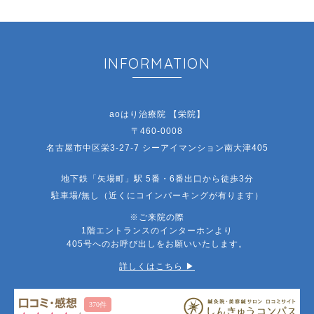
INFORMATION
aoはり治療院 【栄院】
〒460-0008
名古屋市中区栄3-27-7 シーアイマンション南大津405
地下鉄「矢場町」駅 5番・6番出口から徒歩3分
駐車場/無し（近くにコインパーキングが有ります）
※ご来院の際
1階エントランスのインターホンより
405号へのお呼び出しをお願いいたします。
詳しくはこちら ▶︎