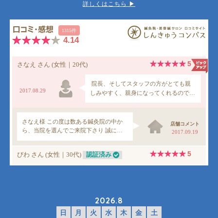
詳しくはこちら ▶︎
2026.8
日
月
火
水
木
金
土