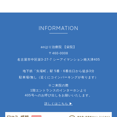
INFORMATION
aoはり治療院 【栄院】
〒460-0008
名古屋市中区栄3-27-7 シーアイマンション南大津405
地下鉄「矢場町」駅 5番・6番出口から徒歩3分
駐車場/無し（近くにコインパーキングが有ります）
※ご来院の際
1階エントランスのインターホンより
405号へのお呼び出しをお願いいたします。
詳しくはこちら ▶︎