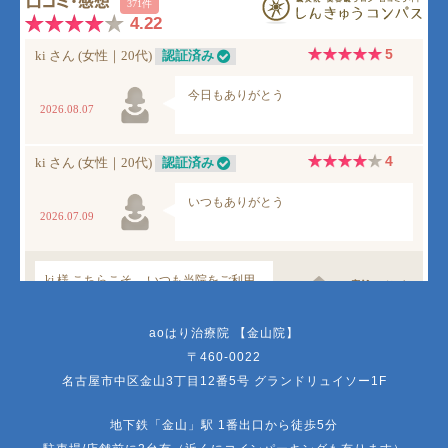
aoはり治療院 【金山院】
〒460-0022
名古屋市中区金山3丁目12番5号 グランドリュイソー1F
地下鉄「金山」駅 1番出口から徒歩5分