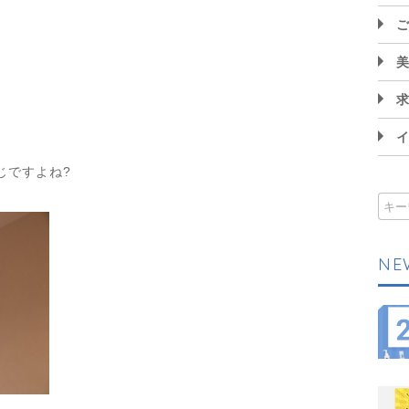
じですよね?
NE