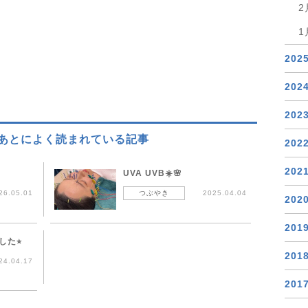
2
1
202
202
202
あとによく読まれている記事
202
202
UVA UVB☀️🌸
26.05.01
つぶやき
2025.04.04
202
201
た⭐︎
201
24.04.17
201