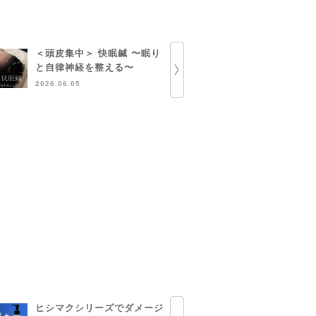
＜頭皮集中＞ 快眠鍼 〜眠り
部分ハーブ
と自律神経を整える〜
定のお知ら
2026.06.05
2026.05.13
ヒシマクシリーズでダメージ
とにかくEG