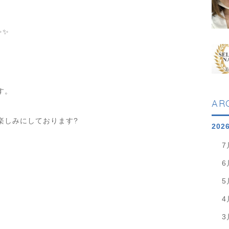
✨✨
す。
AR
楽しみにしております?
202
7
6
5
4
3