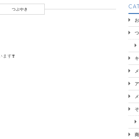
CA
つぶやき
ます❣️