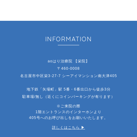
INFORMATION
aoはり治療院 【栄院】
〒460-0008
名古屋市中区栄3-27-7 シーアイマンション南大津405
地下鉄「矢場町」駅 5番・6番出口から徒歩3分
駐車場/無し（近くにコインパーキングが有ります）
※ご来院の際
1階エントランスのインターホンより
405号へのお呼び出しをお願いいたします。
詳しくはこちら ▶︎