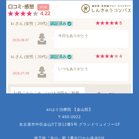
aoはり治療院 【金山院】
〒460-0022
名古屋市中区金山3丁目12番5号 グランドリュイソー1F
地下鉄「金山」駅 1番出口から徒歩5分