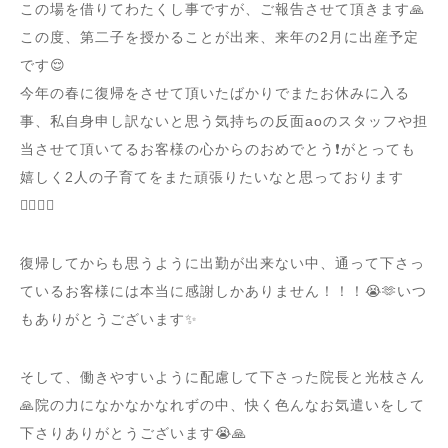
この場を借りてわたくし事ですが、ご報告させて頂きます🙏
この度、第二子を授かることが出来、来年の2月に出産予定
です😌
今年の春に復帰をさせて頂いたばかりでまたお休みに入る
事、私自身申し訳ないと思う気持ちの反面aoのスタッフや担
当させて頂いてるお客様の心からのおめでとう❗️がとっても
嬉しく2人の子育てをまた頑張りたいなと思っております
🙇‍♀️✨✨
復帰してからも思うように出勤が出来ない中、通って下さっ
ているお客様には本当に感謝しかありません！！！😭🫶いつ
もありがとうございます✨
そして、働きやすいように配慮して下さった院長と光枝さん
🙏院の力になかなかなれずの中、快く色んなお気遣いをして
下さりありがとうございます😭🙏