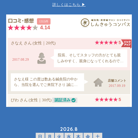
詳しくはこちら ▶︎
2026.8
日
月
火
水
木
金
土