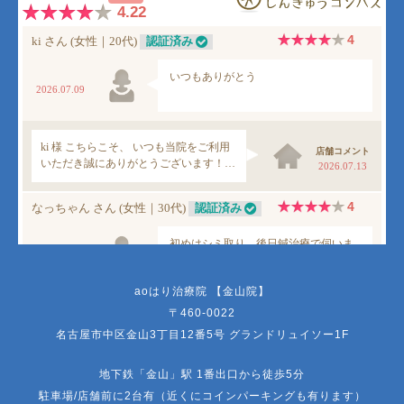
aoはり治療院 【金山院】
〒460-0022
名古屋市中区金山3丁目12番5号 グランドリュイソー1F
地下鉄「金山」駅 1番出口から徒歩5分
駐車場/店舗前に2台有（近くにコインパーキングも有ります）