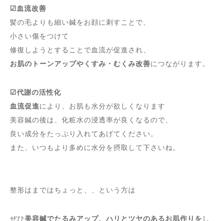
☑︎血流改善
髪の毛よりも細い鍼をお顔に刺すことで、
小さい傷をつけて
修復しようとすることで血流が促進され、
お肌のトーンアップやくすみ・むくみ改善
につながります。
☑︎代謝の活性化
血流促進
により、お肌も水分が欲しくなります
美容鍼の後は、化粧水の浸透率が良くなるので、
良い成分をたっぷり入れてあげてください。
また、いつもより多めに水分を摂取して下さいね。
整形はまではちょっと、、という方は
ぜひ
美容鍼でたるみアップ、ハリとツヤのあるお肌作りを
し