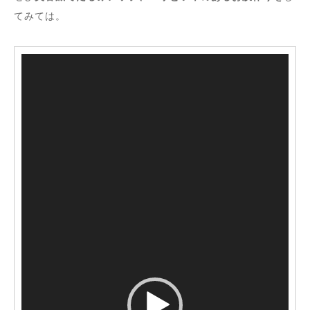
てみては。
動
画
プ
レ
ー
ヤ
ー