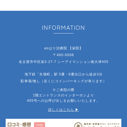
INFORMATION
aoはり治療院 【栄院】
〒460-0008
名古屋市中区栄3-27-7 シーアイマンション南大津405
地下鉄「矢場町」駅 5番・6番出口から徒歩3分
駐車場/無し（近くにコインパーキングが有ります）
※ご来院の際
1階エントランスのインターホンより
405号へのお呼び出しをお願いいたします。
詳しくはこちら ▶︎