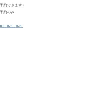
予約できます♪
ー予約のみ
lnH000625963/