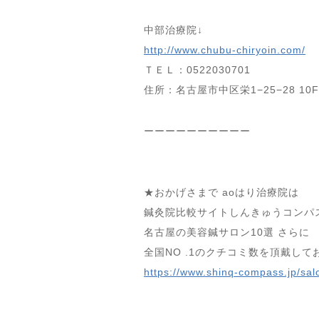
中部治療院↓
http://www.chubu-chiryoin.com/
ＴＥＬ：0522030701
住所：名古屋市中区栄1−25−28 10F
ーーーーーーーーーー
★おかげさまで aoはり治療院は
鍼灸院比較サイトしんきゅうコンパ
名古屋の美容鍼サロン10選 さらに
全国NO .1のクチコミ数を頂戴して
https://www.shinq-compass.jp/sal