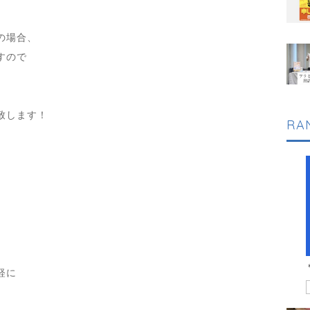
の場合、
すので
致します！
RA
、
。
軽に