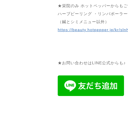
★栄院のみ ホットペッパーからもご
ハーブピーリング ・リンパボーラ
（鍼とシミメニュー以外）
https://beauty.hotpepper.jp/kr/s
★お問い合わせはLINE公式からも♪