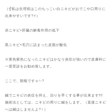
（☝️私は生理前はこのちっこい白ニキビがおでこや口周りに
出来やすいです?⚡︎）
赤ニキビ⇨肝臓の解毒作用の低下
黒ニキビ⇨毛穴に詰まった皮脂が酸化
※黄色紫色になったニキビはかなり炎症が強いので皮膚科に
一度受診をお勧め致します。
ここで、朗報です☺️✨?
鍼でニキビの炎症を抑え、治りを早くする事が出来ます‼️‼️
施術法としては、ニキビの周りに鍼をします。（直接ニキビ
へは鍼はしませんよ?‍♀️）