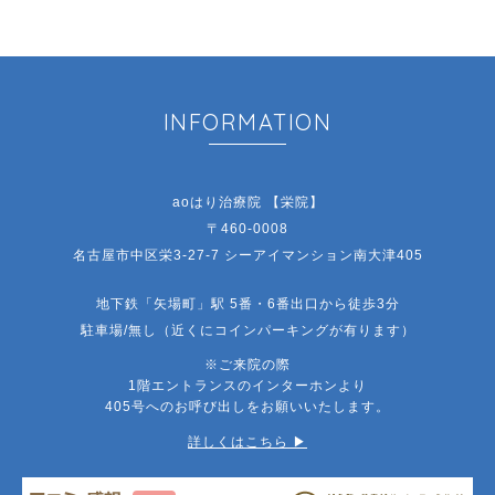
INFORMATION
aoはり治療院 【栄院】
〒460-0008
名古屋市中区栄3-27-7 シーアイマンション南大津405
地下鉄「矢場町」駅 5番・6番出口から徒歩3分
駐車場/無し（近くにコインパーキングが有ります）
※ご来院の際
1階エントランスのインターホンより
405号へのお呼び出しをお願いいたします。
詳しくはこちら ▶︎