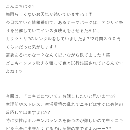
こんにちは☺️?
梅雨らしくないお天気が続いていますね！☔️
今日観ていた情報番組で、あるテーマパークは、アジサイ祭
りを開催していてインスタ映えをさせるために、
カタツムリ?のレンタルをしていましたよ??2時間３００円
くらいだった気がします！！
需要あるのかなー？なんて思いながら観てました！笑
どこもインスタ映えを狙って色々試行錯誤されているんです
よね！✨
今回は、「ニキビについて」お話ししたいと思います☝︎?
生理前やストレス、生活環境の乱れでニキビはすぐに身体の
反応して出ますよね??
特に女性はホルモンバランスを保つのが難しいので中々ニキ
ビを完全に出来なくするのは至難の業ですよねーー??