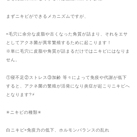
まずニキビができるメカニズムですが、
⇨毛穴に余分な皮脂や古くなった角質が詰まり、それをエサ
としてアクネ菌が異常繁殖するために起こります！
※単に毛穴に皮脂や角質が詰まるだけではニキビにはなりま
せん。
①寝不足②ストレス③加齢 等々によって免疫や代謝が低下
すると、アクネ菌の繁殖が活発になり炎症が起こりニキビへ
となります?⚡︎
✳︎ニキビの種類✳︎
白ニキビ⇨免疫力の低下、ホルモンバランスの乱れ