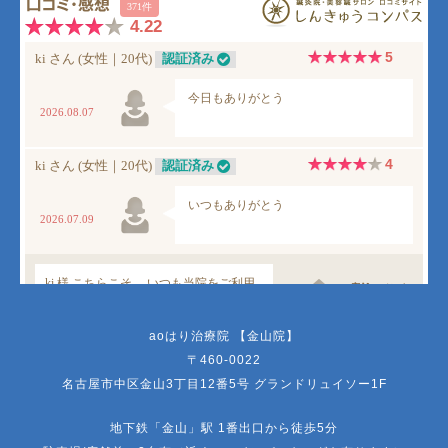
aoはり治療院 【金山院】
〒460-0022
名古屋市中区金山3丁目12番5号 グランドリュイソー1F
地下鉄「金山」駅 1番出口から徒歩5分