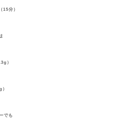
（15分）
は
.3g）
g）
ューでも