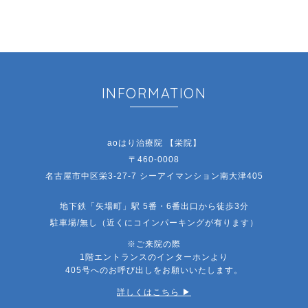
INFORMATION
aoはり治療院 【栄院】
〒460-0008
名古屋市中区栄3-27-7 シーアイマンション南大津405
地下鉄「矢場町」駅 5番・6番出口から徒歩3分
駐車場/無し（近くにコインパーキングが有ります）
※ご来院の際
1階エントランスのインターホンより
405号へのお呼び出しをお願いいたします。
詳しくはこちら ▶︎