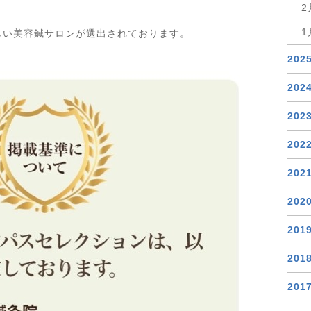
2
1
しい美容鍼サロンが選出されております。
202
202
202
202
202
202
201
201
201