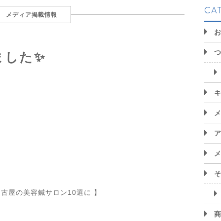
CA
メディア掲載情報
ました✨
名古屋の美容鍼サロン
10
選に
】