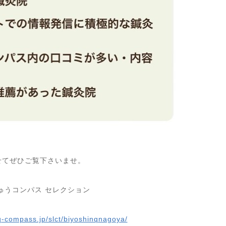
せてぜひご覧下さいませ。
ゅうコンパス
セレクション
q-compass.jp/slct/biyoshinqnagoya/