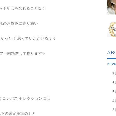
らも初心を忘れることなく
様のお悩みに寄り添い
よかった
と思っていただけるよう
AR
フ一同精進して参ります
✨
202
⁡
7
6
⁡
5
うコンパス
セレクションには
4
3
以下の選定基準のもと