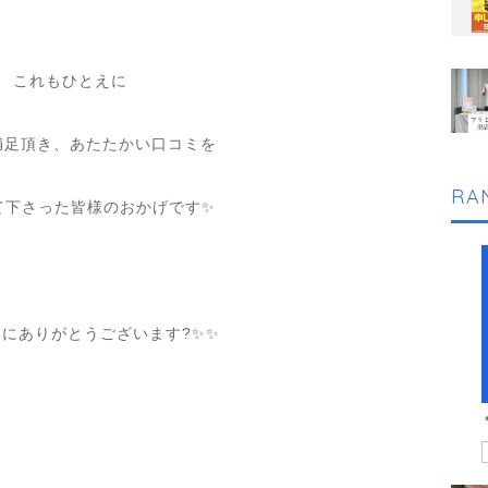
⁡
これもひとえに
満足頂き、あたたかい口コミを
RA
て下さった皆様のおかげです
✨
⁡
当にありがとうございます
?✨✨
⁡
⁡