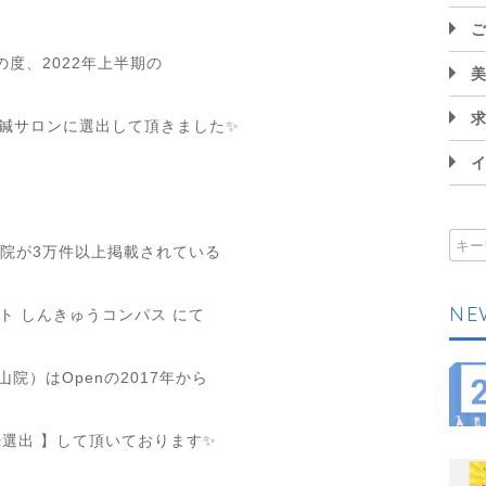
⁡
の度、
2022
年上半期の
鍼サロンに選出して頂きました✨
⁡
院が
3
万件以上掲載されている
NE
ト
しんきゅうコンパス
にて
山院）は
Open
の
2017
年から
続選出
】して頂いております
✨