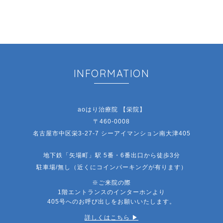
INFORMATION
aoはり治療院 【栄院】
〒460-0008
名古屋市中区栄3-27-7 シーアイマンション南大津405
地下鉄「矢場町」駅 5番・6番出口から徒歩3分
駐車場/無し（近くにコインパーキングが有ります）
※ご来院の際
1階エントランスのインターホンより
405号へのお呼び出しをお願いいたします。
詳しくはこちら ▶︎