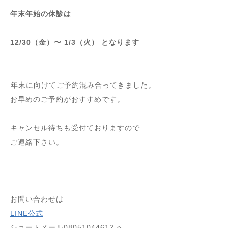
年末年始の休診は
⁡
12/30（金）〜 1/3（火） となります
⁡
⁡
⁡年末に向けてご予約混み合ってきました。
お早めのご予約がおすすめです。
⁡⁡
キャンセル待ちも受付ておりますので
ご連絡下さい。⁡
⁡
⁡
⁡
お問い合わせは
LINE公式
ショートメール08051044612 へ