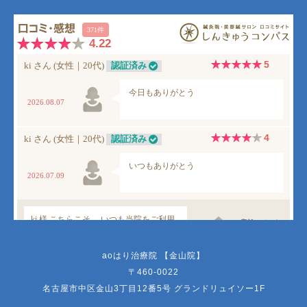
aoはり治療院 【金山院】
〒460-0022
名古屋市中区金山3丁目12番5号 グランドリュイソー1F