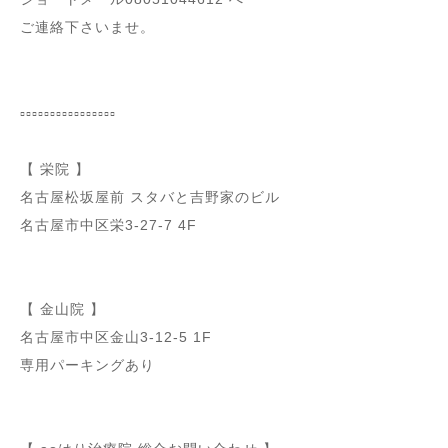
ご連絡下さいませ。
⁡⁡
▫️▫️▫️▫️▫️▫️▫️▫️▫️▫️▫️▫️▫️▫️▫️▫️
⁡
【 栄院 】
名古屋松坂屋前 スタバと吉野家のビル
名古屋市中区栄3-27-7 4F
⁡
⁡
【 金山院 】
名古屋市中区金山3-12-5 1F
専用パーキングあり
⁡
⁡