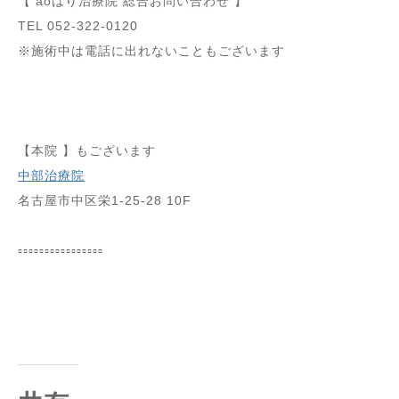
【 aoはり治療院 総合お問い合わせ 】
TEL 052-322-0120
※施術中は電話に出れないこともございます
⁡
⁡
⁡
【本院 】もございます
中部治療院
名古屋市中区栄1-25-28 10F
⁡
▫️▫️▫️▫️▫️▫️▫️▫️▫️▫️▫️▫️▫️▫️▫️▫️
⁡
⁡