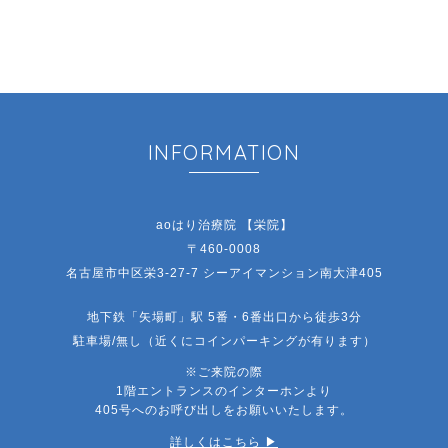
INFORMATION
aoはり治療院 【栄院】
〒460-0008
名古屋市中区栄3-27-7 シーアイマンション南大津405
地下鉄「矢場町」駅 5番・6番出口から徒歩3分
駐車場/無し（近くにコインパーキングが有ります）
※ご来院の際
1階エントランスのインターホンより
405号へのお呼び出しをお願いいたします。
詳しくはこちら ▶︎