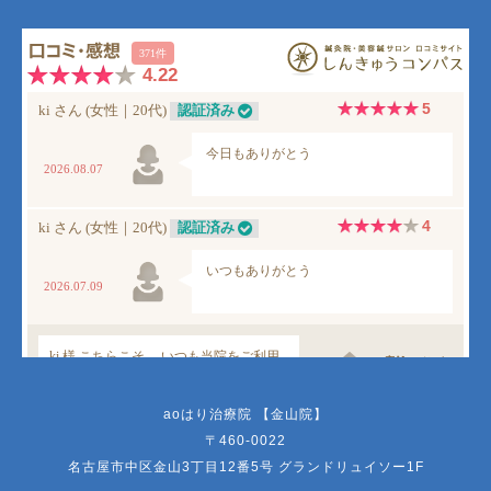
aoはり治療院 【金山院】
〒460-0022
名古屋市中区金山3丁目12番5号 グランドリュイソー1F