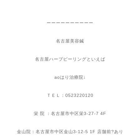
ーーーーーーーーーー
名古屋美容鍼
名古屋ハーブピーリングといえば
ao
はり治療院
↓
ＴＥＬ：
0523220120
栄
院
：名古屋市中区栄
3-27-7 4F
金山院：名古屋市中区金山
3-12-5 1F
店舗前
?︎
あり