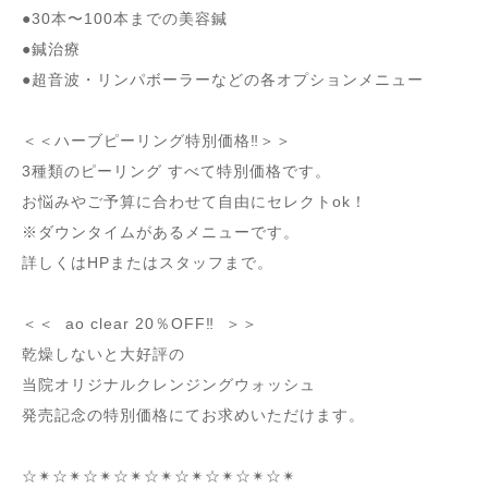
●30本〜100本までの美容鍼
●鍼治療
●超音波・リンパボーラーなどの各オプションメニュー
＜＜ハーブピーリング特別価格‼︎＞＞
3種類のピーリング すべて特別価格です。
お悩みやご予算に合わせて自由にセレクトok！
※ダウンタイムがあるメニューです。
詳しくはHPまたはスタッフまで。
＜＜
ao clear 20％OFF‼︎
＞＞
乾燥しないと大好評の
当院オリジナルクレンジングウォッシュ
発売記念の特別価格にてお求めいただけます。
☆✴︎☆✴︎☆✴︎☆✴︎☆✴︎☆✴︎☆✴︎☆✴︎☆✴︎