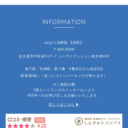
INFORMATION
aoはり治療院 【栄院】
〒460-0008
名古屋市中区栄3-27-7 シーアイマンション南大津405
地下鉄「矢場町」駅 5番・6番出口から徒歩3分
駐車場/無し（近くにコインパーキングが有ります）
※ご来院の際
1階エントランスのインターホンより
405号へのお呼び出しをお願いいたします。
詳しくはこちら ▶︎