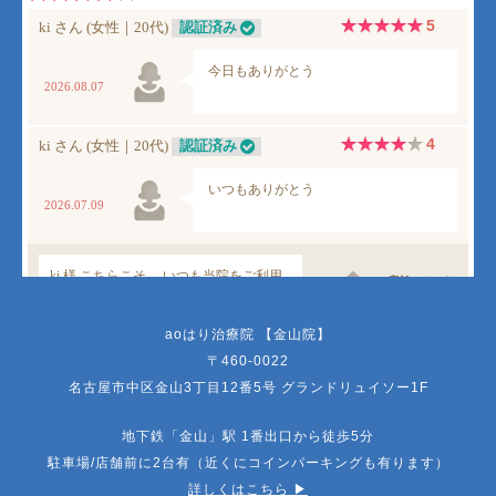
aoはり治療院 【金山院】
〒460-0022
名古屋市中区金山3丁目12番5号 グランドリュイソー1F
地下鉄「金山」駅 1番出口から徒歩5分
駐車場/店舗前に2台有（近くにコインパーキングも有ります）
詳しくはこちら ▶︎