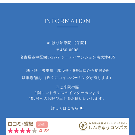
INFORMATION
aoはり治療院 【栄院】
〒460-0008
名古屋市中区栄3-27-7 シーアイマンション南大津405
地下鉄「矢場町」駅 5番・6番出口から徒歩3分
駐車場/無し（近くにコインパーキングが有ります）
※ご来院の際
1階エントランスのインターホンより
405号へのお呼び出しをお願いいたします。
詳しくはこちら ▶︎