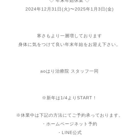
◇ 年末年始休業 ◇
2024年12月31日(火)〜2025年1月3日(金)
寒さもより一層増しております
身体に気をつけて良い年末年始をお迎え下さい。
aoはり治療院 スタッフ一同
⁡
※新年は1/4よりSTART！
⁡
※休業中は下記の方法にてご予約承っております。
・ホームページネット予約
・LINE公式