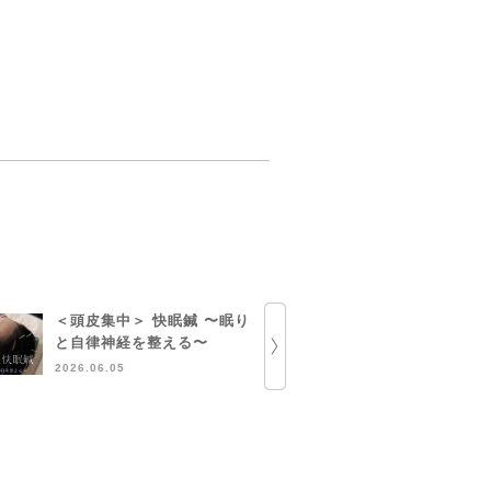
＜頭皮集中＞ 快眠鍼 〜眠り
部分ハーブ
と自律神経を整える〜
定のお知ら
2026.06.05
2026.05.13