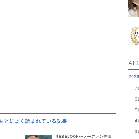
。
AR
202
7
6
5
4
あとによく読まれている記事
3
鍼
REBELOOK〜ノーファンデ肌