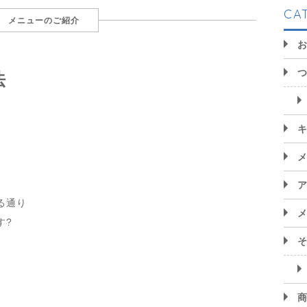
CA
メニューのご紹介
法
る通り
す?