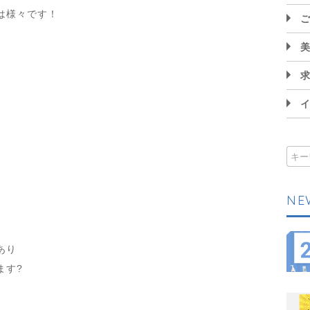
は様々です！
NE
あり
ます?