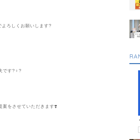
、
0）でよろしくお願いします?
RA
す?‍♀️?
案をさせていただきます❣️