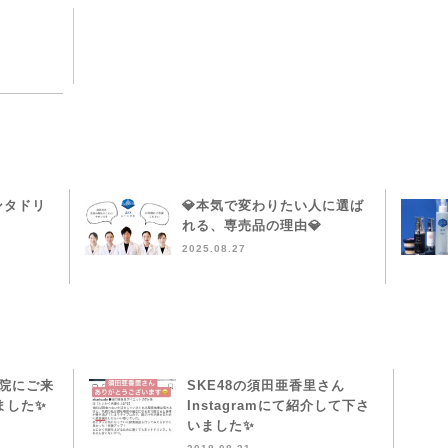
ンタドリ
💎本気で変わりたい人に選ば
れる、専売品の理由💎
2025.08.27
本院にご来
SKE48の須田亜香里さん
ました✨
Instagramにて紹介して下さ
いました✨