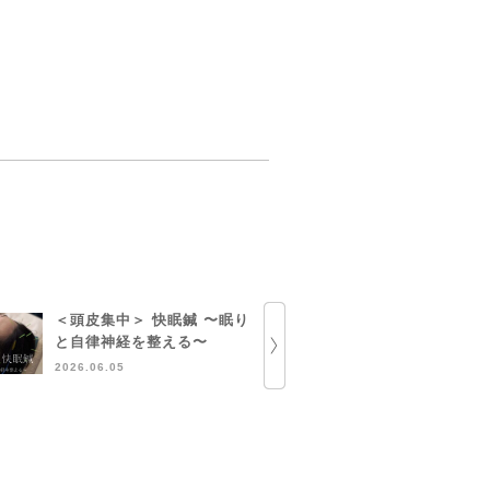
＜頭皮集中＞ 快眠鍼 〜眠り
部分ハーブ
と自律神経を整える〜
定のお知ら
2026.06.05
2026.05.13