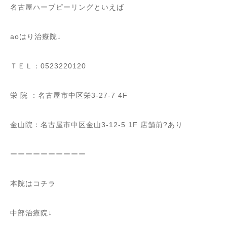
名古屋ハーブピーリングといえば
ao
はり治療院
↓
ＴＥＬ：
0523220120
栄
院
：名古屋市中区栄
3-27-7 4F
金山院：名古屋市中区金山
3-12-5 1F
店舗前
?︎
あり
ーーーーーーーーーー
本院はコチラ
中部治療院
↓