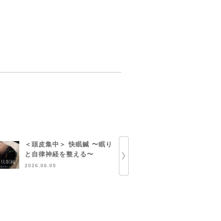
＜頭皮集中＞ 快眠鍼 〜眠り
部分ハーブ
と自律神経を整える〜
定のお知ら
2026.06.05
2026.05.13