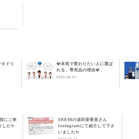
ンタドリ
💎本気で変わりたい人に選ば
れる、専売品の理由💎
2025.08.27
本院にご来
SKE48の須田亜香里さん
ました✨
Instagramにて紹介して下さ
いました✨