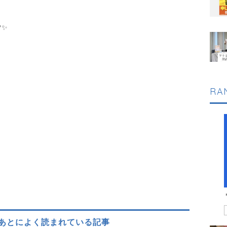
?✨
RA
あとによく読まれている記事