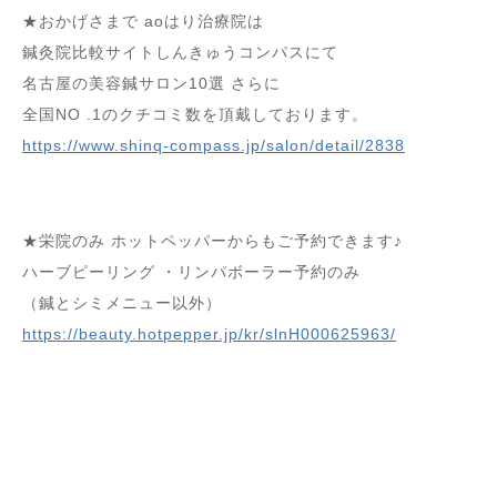
★おかげさまで aoはり治療院は
鍼灸院比較サイトしんきゅうコンパスにて
名古屋の美容鍼サロン10選 さらに
全国NO .1のクチコミ数を頂戴しております。
https://www.shinq-compass.jp/salon/detail/2838
★栄院のみ ホットペッパーからもご予約できます♪
ハーブピーリング ・リンパボーラー予約のみ
（鍼とシミメニュー以外）
https://beauty.hotpepper.jp/kr/slnH000625963/