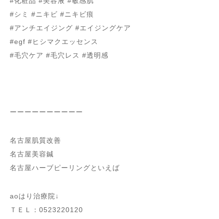
#化粧品 #美容液 #敏感肌
#シミ #ニキビ #ニキビ痕
#アンチエイジング #エイジングケア
#egf #ヒシマクエッセンス
#毛穴ケア #毛穴レス #透明感
ーーーーーーーーーー
名古屋肌質改善
名古屋美容鍼
名古屋ハーブピーリングといえば
aoはり治療院↓
ＴＥＬ：0523220120