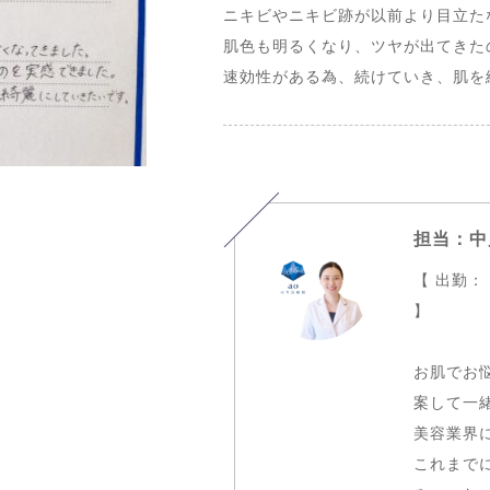
ニキビやニキビ跡が以前より目立た
肌色も明るくなり、ツヤが出てきた
速効性がある為、続けていき、肌を
担当：中
【 出勤：
】
お肌でお
案して一
美容業界に
これまで