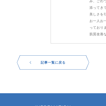
み、ごわ
添ってき
美しさを
お一人お
っており
肌質改善
記事一覧に戻る