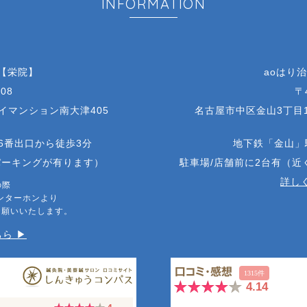
INFORMATION
 【栄院】
aoはり
08
〒
アイマンション南大津405
名古屋市中区金山3丁目1
6番出口から徒歩3分
地下鉄「金山」
パーキングが有ります）
駐車場/店舗前に2台有（
詳しく
の際
ンターホンより
お願いいたします。
ら ▶︎