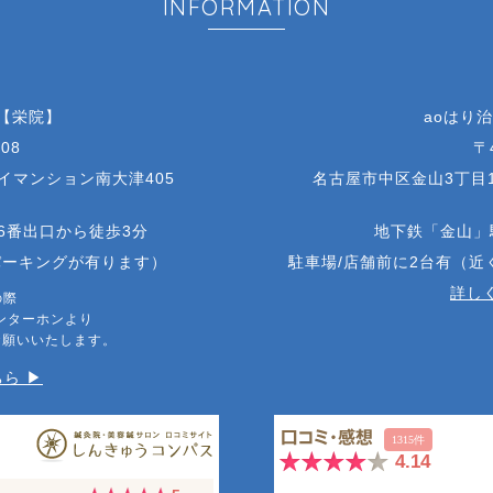
INFORMATION
 【栄院】
aoはり
08
〒
アイマンション南大津405
名古屋市中区金山3丁目1
6番出口から徒歩3分
地下鉄「金山」
パーキングが有ります）
駐車場/店舗前に2台有（
詳しく
の際
ンターホンより
お願いいたします。
ら ▶︎