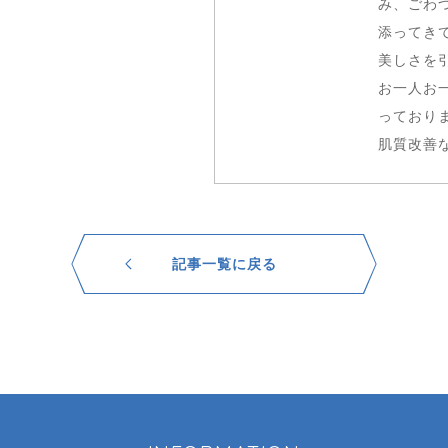
み、ごわ
添ってき
美しさを
お一人お
っており
肌質改善
記事一覧に戻る