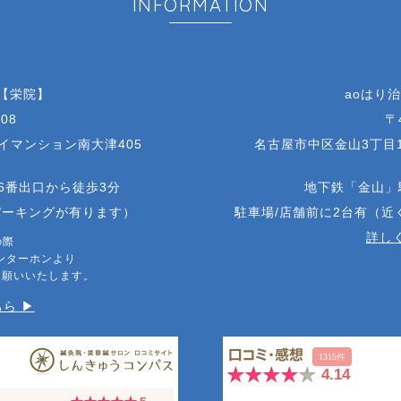
INFORMATION
 【栄院】
aoはり
08
〒
アイマンション南大津405
名古屋市中区金山3丁目1
6番出口から徒歩3分
地下鉄「金山」
パーキングが有ります）
駐車場/店舗前に2台有（
詳しく
の際
ンターホンより
お願いいたします。
ら ▶︎