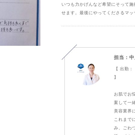
いつも力かげんなど希望にそって施
せます。最後にやってくださるマッ
担当：中
【 出勤：
】
お肌でお
案して一
美容業界に
これまで
み、ごわ