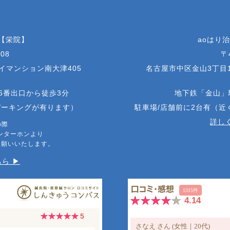
 【栄院】
aoはり
08
〒
アイマンション南大津405
名古屋市中区金山3丁目1
6番出口から徒歩3分
地下鉄「金山」
パーキングが有ります）
駐車場/店舗前に2台有（
詳しく
の際
ンターホンより
お願いいたします。
ら ▶︎