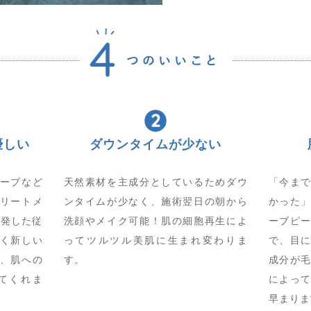
優しい
ダウンタイムが少ない
ーブなど
天然素材を主成分としているためダウ
「今ま
リートメ
ンタイムが少なく、施術翌日の朝から
かった
開発した従
洗顔やメイク可能！肌の細胞再生によ
ーブピ
く新しい
ってツルツル美肌に生まれ変わりま
で、目
、肌への
す。
成分が
てくれま
によっ
早まりま