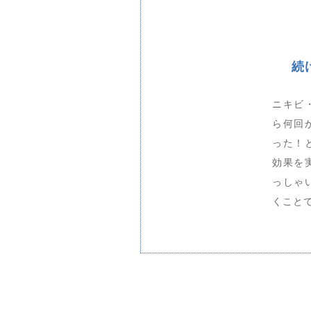
続
ニキビ
ら何回
った！
効果を
っしゃ
くこと