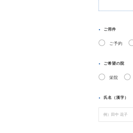
ご用件
●
ご予約
ご希望の院
●
栄院
氏名（漢字）
●