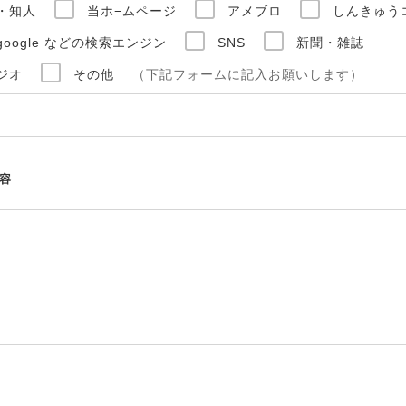
・知人
当ホ−ムページ
アメブロ
しんきゅう
・google などの検索エンジン
SNS
新聞・雑誌
ジオ
その他
（下記フォームに記入お願いします）
容