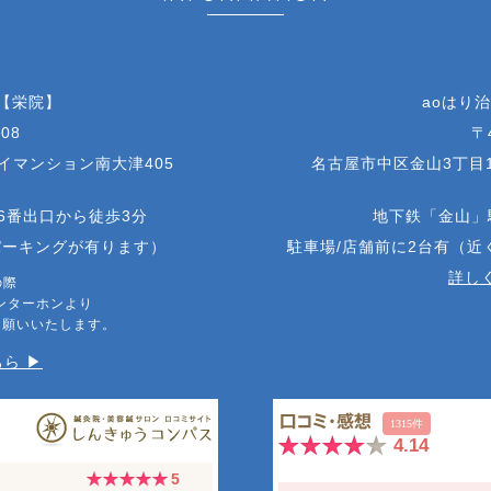
 【栄院】
aoはり
08
〒
アイマンション南大津405
名古屋市中区金山3丁目1
6番出口から徒歩3分
地下鉄「金山」
パーキングが有ります）
駐車場/店舗前に2台有（
詳しく
の際
ンターホンより
お願いいたします。
ら ▶︎