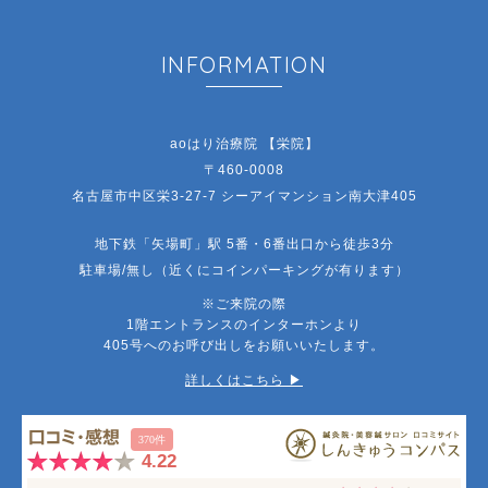
INFORMATION
aoはり治療院 【栄院】
〒460-0008
名古屋市中区栄3-27-7 シーアイマンション南大津405
地下鉄「矢場町」駅 5番・6番出口から徒歩3分
駐車場/無し（近くにコインパーキングが有ります）
※ご来院の際
1階エントランスのインターホンより
405号へのお呼び出しをお願いいたします。
詳しくはこちら ▶︎