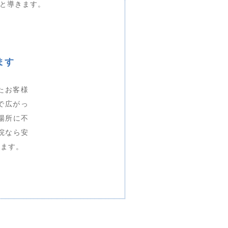
と導きます。
ます
たお客様
で広がっ
場所に不
院なら安
きます。