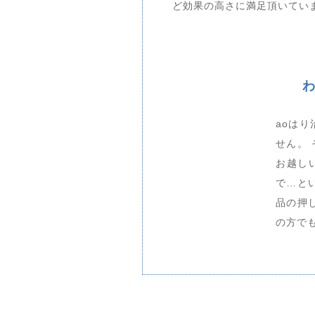
ど効果の高さに満足頂いてい
aoは
せん。
お越し
で…と
品の押
の方で