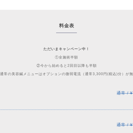
料金表
ただいまキャンペーン中！
①
全施術半額
②今から始めると
2回目以降も半額
通常の美容鍼メニューはオプションの微弱電流（通常3,300円(税込)分）が
通常 / ¥
通常 / ¥