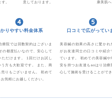
ます。
意しております。
康美肌へ
わかりやすい料金体系
口コミで広がってい
り治療院では回数契約はございま
美容鍼の効果の高さに驚かれ
 その都度払いなので、安心して
がお友達同士の口コミや紹介
いただけます。 1回だけお試し
ています。 初めての美容鍼や
いう方も大歓迎です。 また、商
安を持つお友達もaoはり治療
し売りもございません。 初めて
心して施術を受けることがで
もお気軽にお越しください。