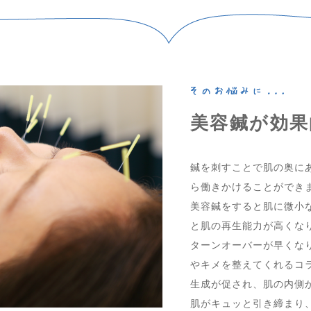
美容鍼が効果
鍼を刺すことで肌の奥に
ら働きかけることができ
美容鍼をすると肌に微小
と肌の再生能力が高くな
ターンオーバーが早くな
やキメを整えてくれるコ
生成が促され、肌の内側
肌がキュッと引き締まり