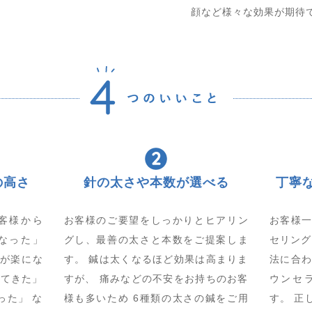
顔など様々な効果が期待
の高さ
針の太さや本数が選べる
丁寧
客様から
お客様のご要望をしっかりとヒアリン
お客様
なった」
グし、最善の太さと本数をご提案しま
セリング
が楽にな
す。 鍼は太くなるほど効果は高まりま
法に合
出てきた」
すが、 痛みなどの不安をお持ちのお客
ウンセ
った」 な
様も多いため 6種類の太さの鍼をご用
す。 正