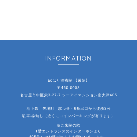
INFORMATION
aoはり治療院 【栄院】
〒460-0008
名古屋市中区栄3-27-7 シーアイマンション南大津405
地下鉄「矢場町」駅 5番・6番出口から徒歩3分
駐車場/無し（近くにコインパーキングが有ります）
※ご来院の際
1階エントランスのインターホンより
405号へのお呼び出しをお願いいたします。