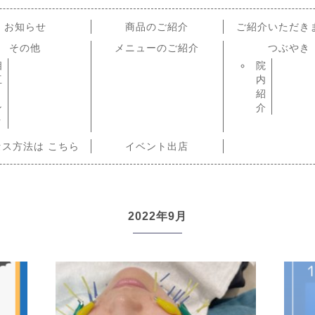
お知らせ
商品のご紹介
ご紹介いただき
その他
メニューのご紹介
つぶやき
相
院
互
内
リ
紹
ン
介
ク
セス方法は こちら
イベント出店
2022年9月