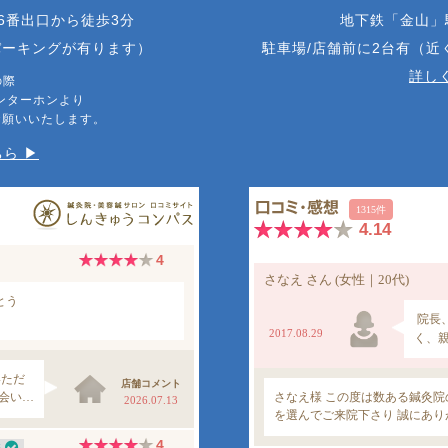
6番出口から徒歩3分
地下鉄「金山」
パーキングが有ります）
駐車場/店舗前に2台有（
詳しく
の際
ンターホンより
お願いいたします。
ら ▶︎