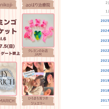
2
1
202
202
202
202
202
202
201
201
201