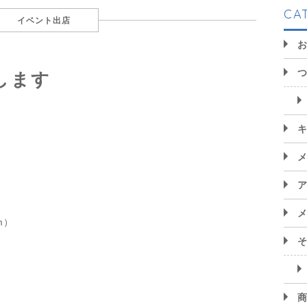
CA
イベント出店
します
am）